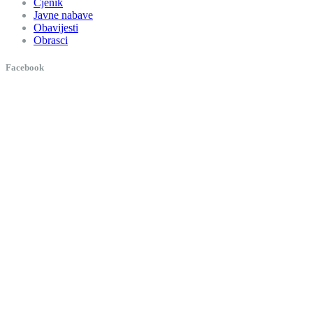
Cjenik
Javne nabave
Obavijesti
Obrasci
Facebook