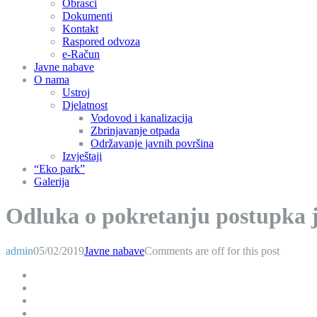
Obrasci
Dokumenti
Kontakt
Raspored odvoza
e-Račun
Javne nabave
O nama
Ustroj
Djelatnost
Vodovod i kanalizacija
Zbrinjavanje otpada
Održavanje javnih površina
Izvještaji
“Eko park”
Galerija
Odluka o pokretanju postupka j
admin
05/02/2019
Javne nabave
Comments are off for this post