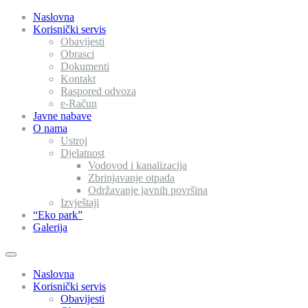
Naslovna
Korisnički servis
Obavijesti
Obrasci
Dokumenti
Kontakt
Raspored odvoza
e-Račun
Javne nabave
O nama
Ustroj
Djelatnost
Vodovod i kanalizacija
Zbrinjavanje otpada
Održavanje javnih površina
Izvještaji
“Eko park”
Galerija
Naslovna
Korisnički servis
Obavijesti